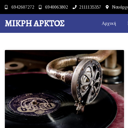
6942607272
6940063802
2111135357
Ναυάρχο
ΜΙΚΡΉ ΆΡΚΤΟΣ
Αρχική