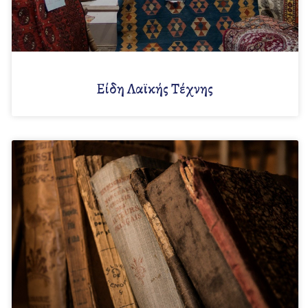
Είδη Λαϊκής Τέχνης