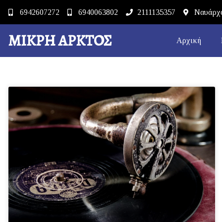
6942607272
6940063802
2111135357
Ναυάρχο
ΜΙΚΡΉ ΆΡΚΤΟΣ
Αρχική