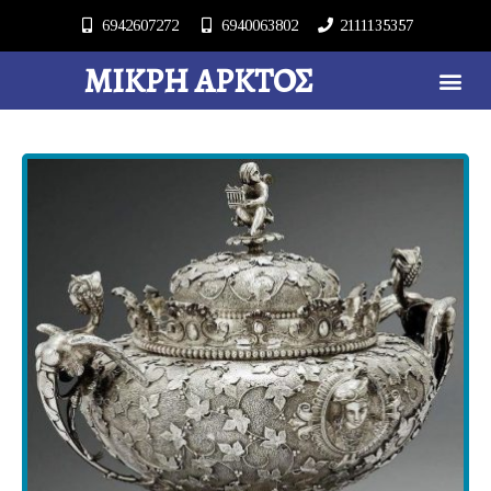
6942607272
6940063802
2111135357
ΜΙΚΡΉ ΆΡΚΤΟΣ